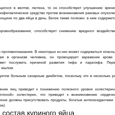
егося в желтке, лютена, то он способствует улучшению зрени
офилактическое средство против возникновения раковых опухоле
енщине по два яйца в день. Белок также полезен: в нем содержит
ровообразования, способствует снижению вредного воздейств
и противопоказания. В некоторых из них может содержаться опасн
ая в организм человека, он провоцирует заражение крови
ожет послужить причиной развития тифа и паратифа. Пер
с мылом.
дуктом больным сахарным диабетом, поскольку это в несколько р
ение яиц приводит к понижению полезного уровня холестерин
«плохой» холестерин, что приводит к возникновению сердечн
оне должны присутствовать продукты, богатые антиоксидантами 
ее).
 состав куриного яйца