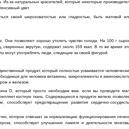
ца. Из-за натуральных красителей, которые некоторые производите
тенсивный цвет.
ться своей шероховатостью или гладкостью, быть матовой ил
. Они позволяют хорошо утолить чувство голода. На 100 г сыро
, сваренных вкрутую, содержат около 159 ккал. В то же время эт
ело могут употреблять люди, следящие за своей фигурой.
динственный продукт, который полностью усваивается человеческ
обходимые для человека витамины, микроэлементы и аминокислот
ром и железом.
ина D, который просто необходим вам, если вы проводите ма
крепляет костную ткань. Содержащееся в продукте железо позволя
м, способствует предотвращению развития сердечно-сосудист
тин, которое отвечает за нормализацию функционирования печен
ероза, способствует улучшению памяти и деятельности мозгов