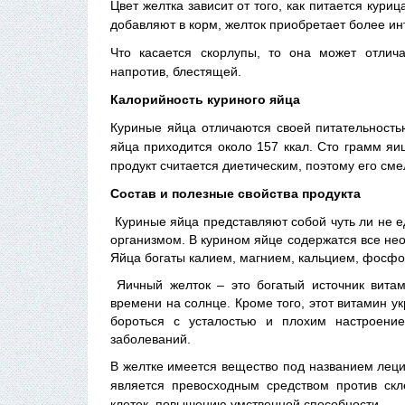
Цвет желтка зависит от того, как питается кури
добавляют в корм, желток приобретает более ин
Что касается скорлупы, то она может отлича
напротив, блестящей.
Калорийность куриного яйца
Куриные яйца отличаются своей питательностью
яйца приходится около 157 ккал. Сто грамм яиц
продукт считается диетическим, поэтому его см
Состав и полезные свойства продукта
Куриные яйца представляют собой чуть ли не е
организмом. В курином яйце содержатся все не
Яйца богаты калием, магнием, кальцием, фосфо
Яичный желток – это богатый источник витам
времени на солнце. Кроме того, этот витамин у
бороться с усталостью и плохим настроение
заболеваний.
В желтке имеется вещество под названием леци
является превосходным средством против скл
клеток, повышению умственной способности.