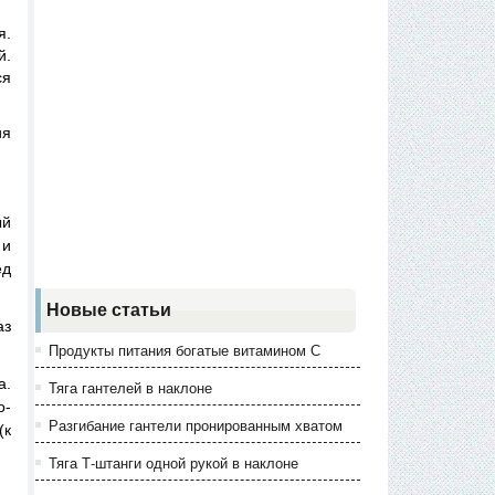
я.
й.
ся
ия
ый
 и
ед
Новые статьи
аз
Продукты питания богатые витамином С
а.
Тяга гантелей в наклоне
о-
Разгибание гантели пронированным хватом
(к
Тяга Т-штанги одной рукой в наклоне