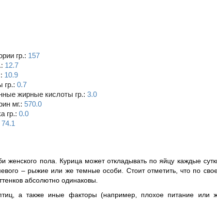
рии гр.:
157
.:
12.7
.:
10.9
 гр.:
0.7
ные жирные кислоты гр.:
3.0
ин мг.:
570.0
а гр.:
0.0
:
74.1
би женского пола. Курица может откладывать по яйцу каждые сутк
невого – рыжие или же темные особи. Стоит отметить, что по сво
ттенков абсолютно одинаковы.
птиц, а также иные факторы (например, плохое питание или 