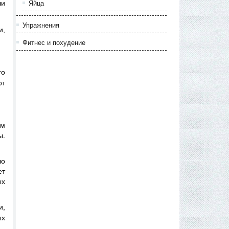
Яйца
ли
Упражнения
и,
Фитнес и похудение
го
от
им
ы.
ло
ет
ых
и,
ых