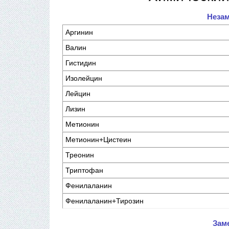
Неза
Аргинин
Валин
Гистидин
Изолейцин
Лейцин
Лизин
Метионин
Метионин+Цистеин
Треонин
Триптофан
Фенилаланин
Фенилаланин+Тирозин
Зам