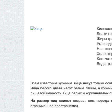
Килокало
Белки гр
Жиры гр
Углеводы
Насыщен
Холестер
Клетчатк
Вода гр.
Всем известные куриные яйца несут только осо
Яйца белого цвета несут белые птицы, а корич
пищевой ценности яйца белых и коричневатых о
На размер яиц влияют возраст, вес, порода 
ограниченное пространство).