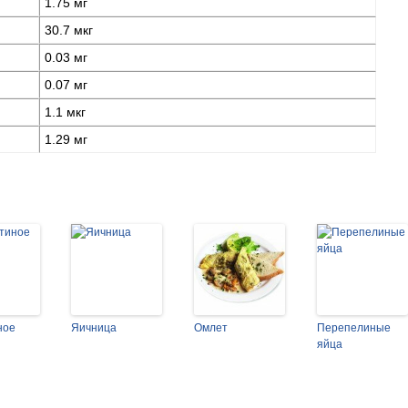
1.75 мг
30.7 мкг
0.03 мг
0.07 мг
1.1 мкг
1.29 мг
ное
Яичница
Омлет
Перепелиные
яйца