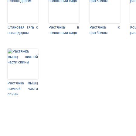
Становая тяга с
Растяжка в
Растяжка с
Ко
эспандером
положении сидя
фитболом
ра
Растяжка мышц
нижней части
спины