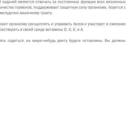
ой задачей является отвечать за постоянные функции всех жизненных
личество гормонов, поддерживает защитную силу организма, борется с
желудочно-кишечному тракту.
ают организму расщеплять и усваивать белок и участвует в сжигании
створять в своей среде витамины D, K, E, и A.
ясь садиться, на какую-нибудь диету будьте осторожны. Вы должны