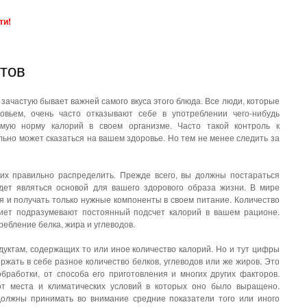
ти!
тов
 зачастую бывает важней самого вкуса этого блюда. Все люди, которые
овьем, очень часто отказывают себе в употреблении чего-нибудь
тимую норму калорий в своем организме. Часто такой контроль к
ьно может сказаться на вашем здоровье. Но тем не менее следить за
х правильно распределить. Прежде всего, вы должны постараться
дет являться основой для вашего здорового образа жизни. В мире
я и получать только нужные компоненты в своем питание. Количество
диет подразумевают постоянный подсчет калорий в вашем рационе.
ебление белка, жира и углеводов.
дуктам, содержащих то или иное количество калорий. Но и тут цифры
ержать в себе разное количество белков, углеводов или же жиров. Это
обработки, от способа его приготовления и многих других факторов.
т места и климатических условий в которых оно было выращено.
должны принимать во внимание средние показатели того или иного