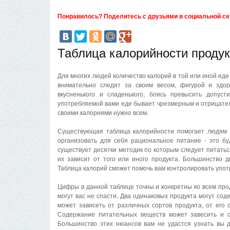
Понравилось? Поделитесь с друзьями в социальной се
Таблица калорийности продук
Для многих людей количество калорий в той или иной еде
внимательно следят за своим весом, фигурой и здор
вкусненького и сладенького, боясь превысить допус
употребляемой вами еде бывает чрезмерным и отрицател
своими калориями нужно всем.
Существующая таблица калорийности помогает людям и
организовать для себя рациональное питание - это бу
существует десятки методик по которым следует питатьс
их зависит от того или иного продукта. Большинство 
Таблица калорий сможет помочь вам контролировать употр
Цифры в данной таблице точны и конкретны ко всем про
могут вас не спасти. Два одинаковых продукта могут сод
может зависеть от различных сортов продукта, от его 
Содержание питательных веществ может завесить и о
Большинство этих нюансов вам не удастся узнать вы 