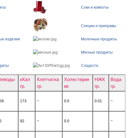
кты
Соки и компоты
Специи и приправы
ые изделия
Молочные продукты
Мясные продукты
дукты
Сладости
леводы
кКал
Клетчатка
Холестерин
НЖК
Вода
гр.
гр.
мг.
гр.
гр.
59
173
~
0.0
0.01
~
6
92
~
0.0
~