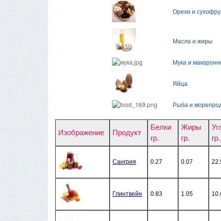
Орехи и сухофру
Масла и жиры
Мука и макаронн
Яйца
Рыба и морепро
Белки
Жиры
Уг
Изображение
Продукт
гр.
гр.
гр.
Сангрия
0.27
0.07
22.
Глинтвейн
0.83
1.05
10.