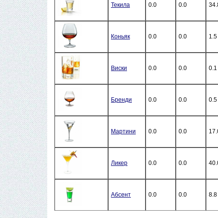
Текила
0.0
0.0
34.
Коньяк
0.0
0.0
1.5
Виски
0.0
0.0
0.1
Бренди
0.0
0.0
0.5
Мартини
0.0
0.0
17.
Ликер
0.0
0.0
40.
Абсент
0.0
0.0
8.8