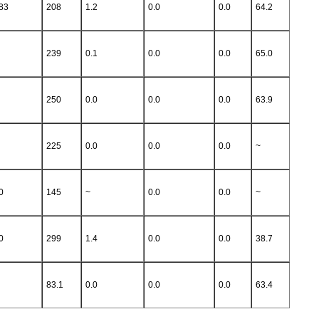
83
208
1.2
0.0
0.0
64.2
239
0.1
0.0
0.0
65.0
250
0.0
0.0
0.0
63.9
225
0.0
0.0
0.0
~
0
145
~
0.0
0.0
~
0
299
1.4
0.0
0.0
38.7
83.1
0.0
0.0
0.0
63.4