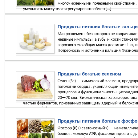
многочисленными полезными свойствами. И
уменьшать массу тела и регулировать обмен […]
Продукты питания богатые кальци
Макроэлемент, без которого не сворачивае
нервные импульсы, а зубы и кости становят
взрослого его общая масса достигает 1 кг, 
Потребность и источники кальция Физиолог
Продукты богатые селеном
Селен (Se) — химический элемент, преду
патологии сердца, укрепляющий иммуните
процессов и функциональность щитовидной
20—70 мкг. Биологическая характеристика
частью ферментов, призванных защищать ядерный и белокси
витамину […]
Продукты питания богатые фосф
Фосфор (P) («светоносный») — неметалличе
белков, молекул АТФ, фосфолипидов и т. д. 