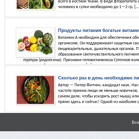
всего в костной ткани. В виде фторапатита
человеку в сутки необходимо до 1—2 гр. […
Продукты питания богатые витам
Витамин А необходим для обеспечения обм
организме. Он поддерживает защитные сво
пищеварительных, дыхательных органов. П
образования светочувствительного пигмент
пурпура (родопсина). Признаки гиповитаминоза Суточное кол
нормальной жизнедеятельности, […]
Сколько раз в день необходимо п
Автор — Питер Фитчен, кандидат наук. Нас
частоте приема пищи не меньше новичков, н
самом деле, чтобы ускорить рост мышц ил
прямо здесь и сейчас! Одной из наиболее 
Все