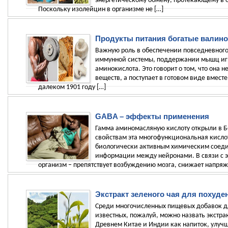
энергетическому обмену, протекающему в 
Поскольку изолейцин в организме не […]
Продукты питания богатые валин
Важную роль в обеспечении повседневног
иммунной системы, поддержании мышц игр
аминокислота. Это говорит о том, что она н
веществ, а поступает в готовом виде вмес
далеком 1901 году […]
GABA – эффекты применения
Гамма аминомасляную кислоту открыли в Б
свойствам эта многофункциональная кисл
биологически активным химическим соеди
информации между нейронами. В связи с э
организм – препятствует возбуждению мозга, снижает напряж
Экстракт зеленого чая для похуде
Среди многочисленных пищевых добавок д
известных, пожалуй, можно назвать экстрак
Древнем Китае и Индии как напиток, улуч