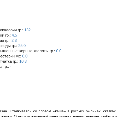
окалории гр.:
132
ки гр.:
4.5
ы гр.:
2.3
еводы гр.:
25.0
ыщенные жирные кислоты гр.:
0.0
естерин мг.:
0.0
тчатка гр.:
10.3
а гр.:
-
зна. Сталкиваясь со словом «каша» в русских былинах, сказках
 гречки. О пользе гречневой каши знали с давних времен, любили 