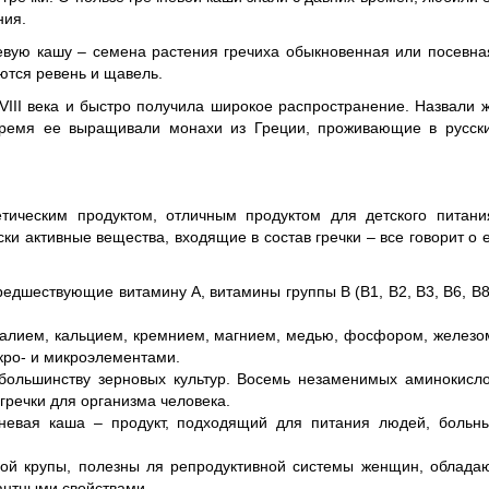
ния.
чневую кашу – семена растения гречиха обыкновенная или посевна
ются ревень и щавель.
 VIII века и быстро получила широкое распространение. Назвали 
 время ее выращивали монахи из Греции, проживающие в русск
тическим продуктом, отличным продуктом для детского питани
и активные вещества, входящие в состав гречки – все говорит о 
едшествующие витамину А, витамины группы В (В1, В2, В3, В6, В8
алием, кальцием, кремнием, магнием, медью, фосфором, железо
кро- и микроэлементами.
большинству зерновых культур. Восемь незаменимых аминокисло
гречки для организма человека.
чневая каша – продукт, подходящий для питания людей, больн
вой крупы, полезны ля репродуктивной системы женщин, облада
антными свойствами.