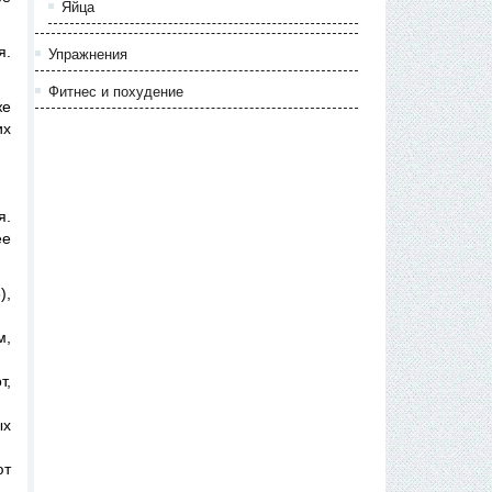
Яйца
я.
Упражнения
Фитнес и похудение
же
их
я.
ее
),
м,
т,
ых
ют