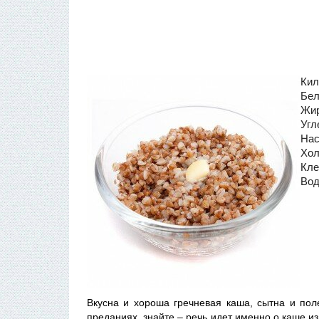
Кил
Бел
Жир
Угл
Нас
Хол
Кле
Вод
Вкусна и хороша гречневая каша, сытна и поле
преданиях, знайте – речь идет именно о каше из