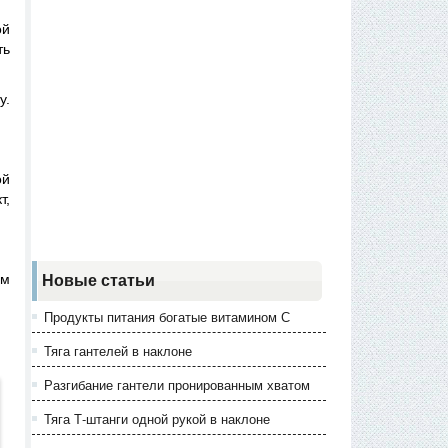
ой
ть
у.
ой
т,
ям
Новые статьи
Продукты питания богатые витамином С
Тяга гантелей в наклоне
Разгибание гантели пронированным хватом
Тяга Т-штанги одной рукой в наклоне