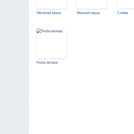
Овсяная каша
Манная каша
Слива
Рыба килька