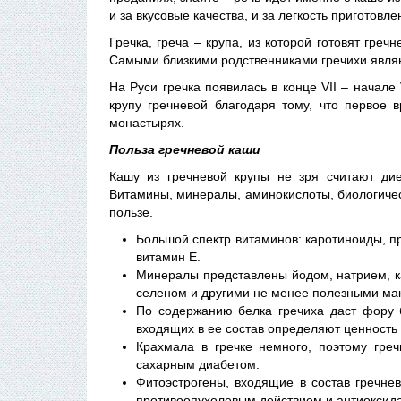
и за вкусовые качества, и за легкость приготовле
Гречка, греча – крупа, из которой готовят гре
Самыми близкими родственниками гречихи явля
На Руси гречка появилась в конце VII – начале
крупу гречневой благодаря тому, что первое
монастырях.
Польза гречневой каши
Кашу из гречневой крупы не зря считают дие
Витамины, минералы, аминокислоты, биологическ
пользе.
Большой спектр витаминов: каротиноиды, пр
витамин Е.
Минералы представлены йодом, натрием, к
селеном и другими не менее полезными ма
По содержанию белка гречиха даст фору 
входящих в ее состав определяют ценность 
Крахмала в гречке немного, поэтому гре
сахарным диабетом.
Фитоэстрогены, входящие в состав гречне
противоопухолевым действием и антиоксид