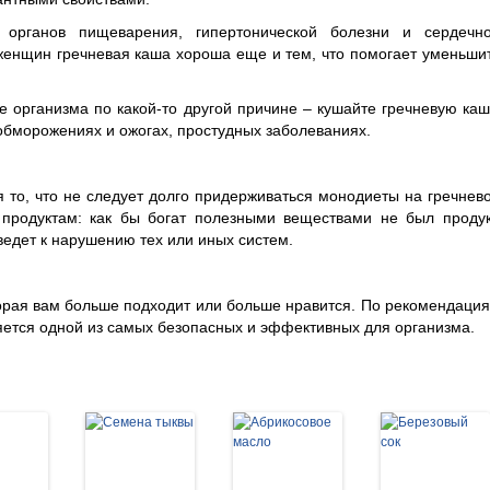
 органов пищеварения, гипертонической болезни и сердечн
женщин гречневая каша хороша еще и тем, что помогает уменьши
организма по какой-то другой причине – кушайте гречневую каш
обморожениях и ожогах, простудных заболеваниях.
 то, что не следует долго придерживаться монодиеты на гречнев
 продуктам: как бы богат полезными веществами не был продук
ведет к нарушению тех или иных систем.
орая вам больше подходит или больше нравится. По рекомендаци
яется одной из самых безопасных и эффективных для организма.