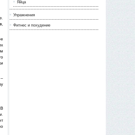
Яйца
Упражнения
е.
в,
Фитнес и похудение
ее
их
ам
то
ки
 –
шу
 В
м.
ет
но