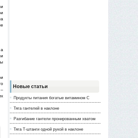
ми
ри
ма
не
 а
ми
ды
ри
го
Новые статьи
 –
их
Продукты питания богатые витамином С
Тяга гантелей в наклоне
Разгибание гантели пронированным хватом
Тяга Т-штанги одной рукой в наклоне