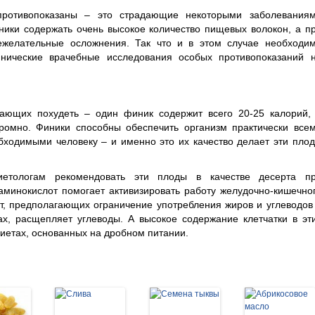
ротивопоказаны – это страдающие некоторыми заболевания
ники содержать очень высокое количество пищевых волокон, а п
ежелательные осложнения. Так что и в этом случае необходи
инические врачебные исследования особых противопоказаний 
ающих похудеть – один финик содержит всего 20-25 калорий,
громно. Финики способны обеспечить организм практически все
ходимыми человеку – и именно это их качество делает эти пло
етологам рекомендовать эти плоды в качестве десерта п
аминокислот помогает активизировать работу желудочно-кишечно
т, предполагающих ограничение употребления жиров и углеводов
х, расщепляет углеводы. А высокое содержание клетчатки в эт
диетах, основанных на дробном питании.