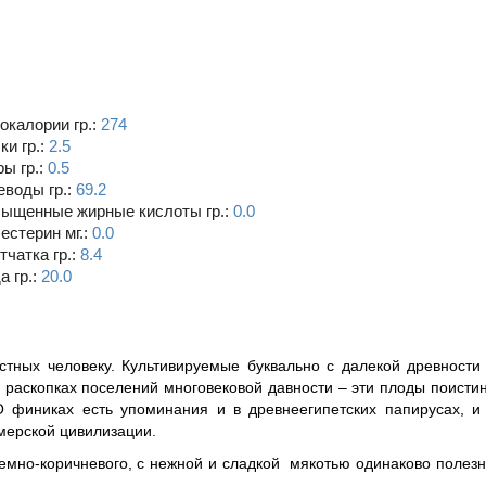
окалории гр.:
274
ки гр.:
2.5
ы гр.:
0.5
еводы гр.:
69.2
ыщенные жирные кислоты гр.:
0.0
естерин мг.:
0.0
тчатка гр.:
8.4
а гр.:
20.0
стных человеку. Культивируемые буквально с далекой древности
раскопках поселений многовековой давности – эти плоды поисти
О финиках есть упоминания и в древнеегипетских папирусах, и
умерской цивилизации.
темно-коричневого, с нежной и сладкой мякотью одинаково полез