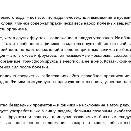
немного воды – вот все, что надо человеку для выживания в пустын
слова. Финики содержат практически весь набор полезных вещест
ти организма.
е, чем в других фруктах – содержание в плодах углеводов. Их общ
. Такая особенность фиников свидетельствует об их высочайш
лорийность не дает осложнений в виде неприятных валиков по бок
ов – это глюкоза и фруктоза, так называемые «быстрые» сахара, 
организме, трансформируясь в энергию, а не в жир. Кстати, фини
ления сил после болезни.
ердечно-сосудистых заболеваниях. Это врачебное предписание
лодах. Финики стимулируют сердечную деятельность, укрепляя на
тно безвредных продуктов – и финики не исключение в этом ряду.
дует употреблять их в пищу людям, больным сахарным диабето
в – фруктозы и лактозы, а инсулинозависимым больным следу
у вас повышенное содержание сахара в крови, обязатель