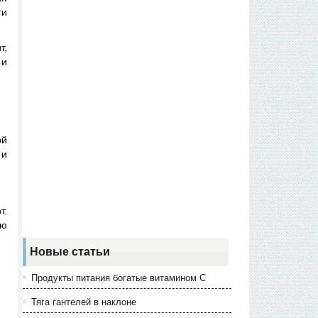
ти
т,
 и
ой
 и
т.
ню
Новые статьи
Продукты питания богатые витамином С
Тяга гантелей в наклоне