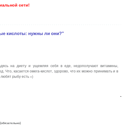
иальной сети!
ые кислоты: нужны ли они?”
адясь на диету и ущемляя себя в еде, недополучают витамины,
д. Что, касается омега-кислот, здорово, что их можно принимать и в
 любят рыбу есть =)
 (обязательно)