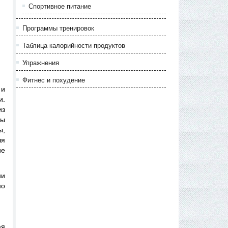
Спортивное питание
Программы тренировок
Таблица калорийности продуктов
Упражнения
Фитнес и похудение
 и
и.
из
ры
ы,
ля
ие
ни
но
ая