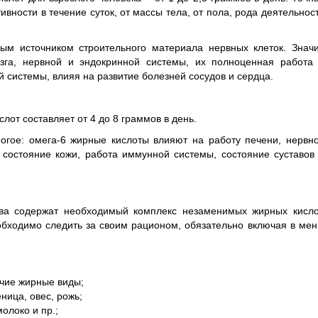
тивности в течение суток, от массы тела, от пола, рода деятельнос
м источником строительного материала нервных клеток. Значи
зга, нервной и эндокринной системы, их полноценная работа
й системы, влияя на развитие болезней сосудов и сердца.
лот составляет от 4 до 8 граммов в день.
ногое: омега-6 жирные кислоты влияют на работу печени, нервн
 состояние кожи, работа иммунной системы, состояние суставов
ва содержат необходимый комплекс незаменимых жирных кисло
бходимо следить за своим рационом, обязательно включая в ме
очие жирные виды;
ница, овес, рожь;
олоко и пр.;