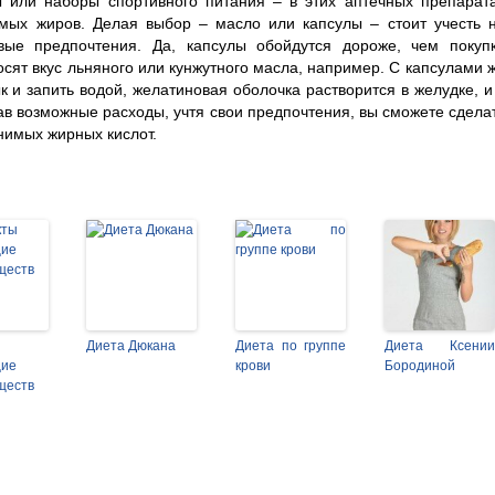
 или наборы спортивного питания – в этих аптечных препарат
мых жиров. Делая выбор – масло или капсулы – стоит учесть 
вые предпочтения. Да, капсулы обойдутся дороже, чем покуп
сят вкус льняного или кунжутного масла, например. С капсулами 
 и запить водой, желатиновая оболочка растворится в желудке, и
ав возможные расходы, учтя свои предпочтения, вы сможете сдела
енимых жирных кислот.
Диета Дюкана
Диета по группе
Диета Ксении
щие
крови
Бородиной
ществ