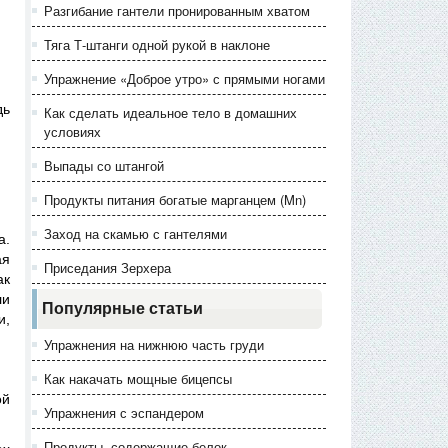
Разгибание гантели пронированным хватом
Тяга Т-штанги одной рукой в наклоне
Упражнение «Доброе утро» с прямыми ногами
дь
Как сделать идеальное тело в домашних
условиях
Выпады со штангой
Продукты питания богатые марганцем (Mn)
Заход на скамью с гантелями
а.
ая
Приседания Зерхера
ак
ли
Популярные статьи
и,
Упражнения на нижнюю часть груди
Как накачать мощные бицепсы
ой
Упражнения с эспандером
Продукты, содержащие белок