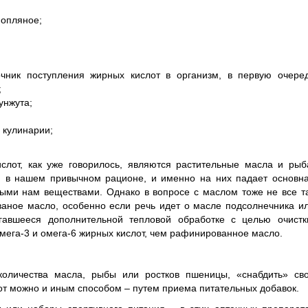
нопляное;
чник поступления жирных кислот в организм, в первую очере
;
унжута;
 кулинарии;
лот, как уже говорилось, являются растительные масла и рыб
 в нашем привычном рационе, и именно на них падает основн
ыми нам веществами. Однако в вопросе с маслом тоже не все т
ваное масло, особенно если речь идет о масле подсолнечника и
гавшееся дополнительной тепловой обработке с целью очистк
ега-3 и омега-6 жирных кислот, чем рафинированное масло.
оличества масла, рыбы или ростков пшеницы, «снабдить» св
т можно и иным способом – путем приема питательных добавок.