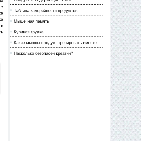
ах
не
Таблица калорийности продуктов
ка
же
Мышечная память
 в
Куриная грудка
ть
Какие мышцы следует тренировать вместе
Насколько безопасен креатин?