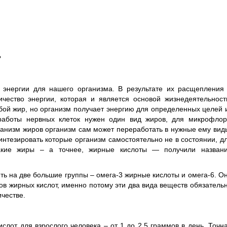
энергии для нашего организма. В результате их расщепления
чество энергии, которая и является основой жизнедеятельност
бой жир, но организм получает энергию для определенных целей 
 работы нервных клеток нужен один вид жиров, для микрофло
рганизм жиров организм сам может переработать в нужные ему вид
интезировать которые организм самостоятельно не в состоянии, д
Такие жиры – а точнее, жирные кислоты — получили назван
ь на две большие группы – омега-3 жирные кислоты и омега-6. О
ов жирных кислот, именно потому эти два вида веществ обязатель
ичестве.
слот для взрослого человека – от 1 до 2,5 граммов в день. Точн