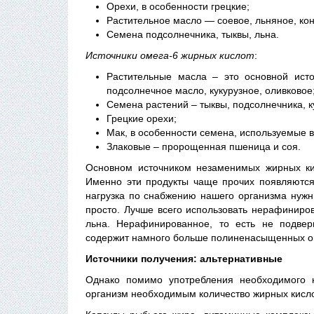
Орехи, в особенности грецкие;
Растительное масло — соевое, льняное, ко
Семена подсолнечника, тыквы, льна.
Источники омега-6 жирных кислот
:
Растительные масла – это основной исто
подсолнечное масло, кукурузное, оливковое
Семена растений – тыквы, подсолнечника, к
Грецкие орехи;
Мак, в особенности семена, используемые в
Злаковые – пророщенная пшеница и соя.
Основном источником незаменимых жирных кис
Именно эти продукты чаще прочих появляются
нагрузка по снабжению нашего организма нужн
просто. Лучше всего использовать нерафиниро
льна. Нерафинированное, то есть не подвер
содержит намного больше полиненасыщенных ом
Источники получения: альтернативные
Однако помимо употребления необходимого к
организм необходимым количество жирных кисло