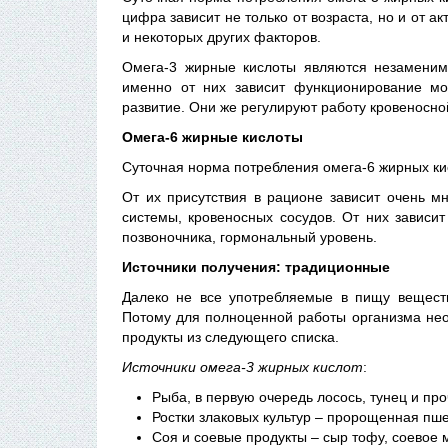
цифра зависит не только от возраста, но и от ак
и некоторых других факторов.
Омега-3 жирные кислоты являются незаменимы
именно от них зависит функционирование мо
развитие. Они же регулируют работу кровеносно
Омега-6 жирные кислоты
Суточная норма потребления омега-6 жирных кис
От их присутствия в рационе зависит очень м
системы, кровеносных сосудов. От них зависит
позвоночника, гормональный уровень.
Источники получения: традиционные
Далеко не все употребляемые в пищу вещест
Потому для полноценной работы организма нео
продукты из следующего списка.
Источники омега-3 жирных кислот
:
Рыба, в первую очередь лосось, тунец и пр
Ростки злаковых культур – пророщенная пше
Соя и соевые продукты – сыр тофу, соевое м